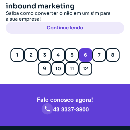
inbound marketing
Saiba como converter o não em um sim para
a sua empresa!
Continue lendo
1
2
3
4
5
6
7
8
9
10
11
12
Fale conosco agora!
43 3337-3800