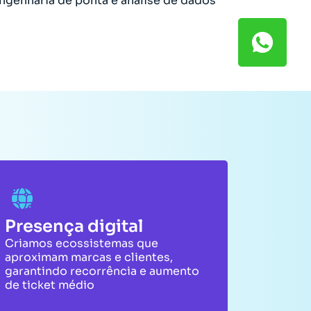
ngenharia de ponta e análise de dados
Presença digital
Criamos ecossistemas que
aproximam marcas e clientes,
garantindo recorrência e aumento
de ticket médio