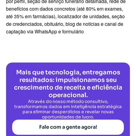
por perfil, seção de serviço funerário detalhada, rede de
benefícios com dados concretos (até 80% em exames,
até 35% em farmácias), localizador de unidades, seção
de credenciados, obituário, blog de notícias e canal de
captação via WhatsApp e formulário
Mais que tecnologia, entregamos
resultados: impulsionamos seu
crescimento de receita e eficiência
operacional.
Através do nosso método consultivo,
transformamos dados em inteligência estratégica
para eliminar desperdícios e revelar novas
oportunidades de lucro.
Fale com a gente agora!