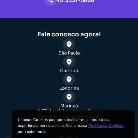
Fale conosco agora!
São Paulo
Curitiba
Londrina
Maringá
A Clickweb também está nos
Estados Unidos, saiba mais em
Usamos Cookies para personalizar e melhorar a sua
clickwebdigital.com
experiência em nosso site. Visite nossa
Política de Cookies
para saber mais.